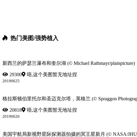
热门美图/强势植入
新西兰的萨瑟兰瀑布和奎尔湖 (© Michael Rathmayr/plainpicture)
29300
唔,这个美图暂无地址捏
20190625
格拉斯顿伯里托尔和圣迈克尔塔，英格兰 (© Spraggon Photography/Get
20818
唔,这个美图暂无地址捏
20190626
美国宇航局新视野星际探测器拍摄的冥王星新月 (© NASA/JHUAPL/SWRI/