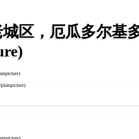
区，厄瓜多尔基多 (©
ure)
icture)
Previous
Next
icture)