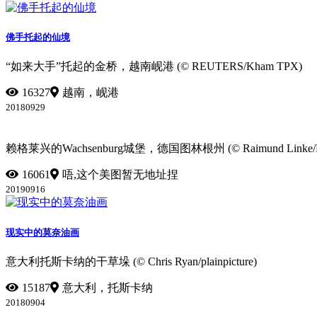
佛手托起的仙境
“如来大手”托起的金桥，越南岘港 (© REUTERS/Kham TPX)
16327
越南，岘港
20180929
赖格莱兴的Wachsenburg城堡，德国图林根州 (© Raimund Linke/Mas
16061
唔,这个美图暂无地址捏
20190916
现实中的莫奈油画
意大利托斯卡纳的干草垛 (© Chris Ryan/plainpicture)
15187
意大利，托斯卡纳
20180904