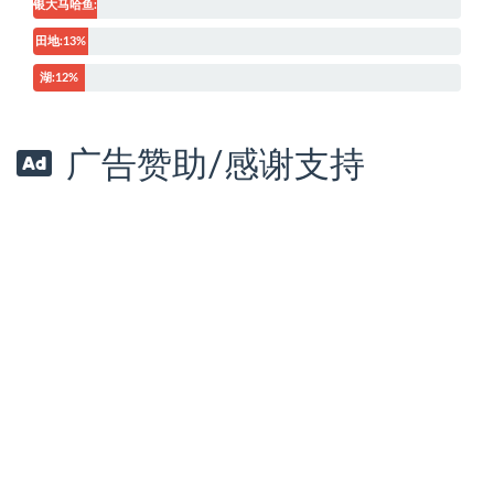
银大马哈鱼:15%
田地:13%
湖:12%
广告赞助/感谢支持