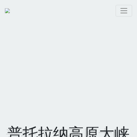
普托拉纳高原大峡